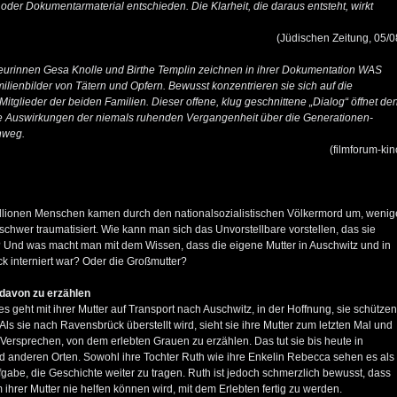
oder Dokumentarmaterial entschieden. Die Klarheit, die daraus entsteht, wirkt
(Jüdischen Zeitung, 05/0
eurinnen Gesa Knolle und Birthe Templin zeichnen in ihrer Dokumentation WAS
lienbilder von Tätern und Opfern. Bewusst konzentrieren sie sich auf die
Mitglieder der beiden Familien. Dieser offene, klug geschnittene „Dialog“ öffnet de
die Auswirkungen der niemals ruhenden Vergangenheit über die Generationen-
nweg.
(filmforum-kin
llionen Menschen kamen durch den nationalsozialistischen Völkermord um, wenig
schwer traumatisiert. Wie kann man sich das Unvorstellbare vorstellen, das sie
? Und was macht man mit dem Wissen, dass die eigene Mutter in Auschwitz und in
 interniert war? Oder die Großmutter?
davon zu erzählen
es geht mit ihrer Mutter auf Transport nach Auschwitz, in der Hoffnung, sie schützen
Als sie nach Ravensbrück überstellt wird, sieht sie ihre Mutter zum letzten Mal und
s Versprechen, von dem erlebten Grauen zu erzählen. Das tut sie bis heute in
 anderen Orten. Sowohl ihre Tochter Ruth wie ihre Enkelin Rebecca sehen es als
gabe, die Geschichte weiter zu tragen. Ruth ist jedoch schmerzlich bewusst, dass
m ihrer Mutter nie helfen können wird, mit dem Erlebten fertig zu werden.