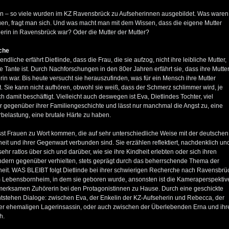
n – so viele wurden im KZ Ravensbrück zu Aufseherinnen ausgebildet. Was waren
uen, fragt man sich. Und was macht man mit dem Wissen, dass die eigene Mutter
erin in Ravensbrück war? Oder die Mutter der Mutter?
che
endliche erfährt Dietlinde, dass die Frau, die sie aufzog, nicht ihre leibliche Mutter,
e Tante ist. Durch Nachforschungen in den 80er Jahren erfährt sie, dass ihre Mutte
in war. Bis heute versucht sie herauszufinden, was für ein Mensch ihre Mutter
. Sie kann nicht aufhören, obwohl sie weiß, dass der Schmerz schlimmer wird, je
ch damit beschäftigt. Vielleicht auch deswegen ist Eva, Dietlindes Tochter, viel
er gegenüber ihrer Familiengeschichte und lässt nur manchmal die Angst zu, eine
rbelastung, eine brutale Härte zu haben.
sst Frauen zu Wort kommen, die auf sehr unterschiedliche Weise mit der deutschen
it und ihrer Gegenwart verbunden sind. Sie erzählen reflektiert, nachdenklich un
hr ratlos über sich und darüber, wie sie ihre Kindheit erlebten oder sich ihren
ndern gegenüber verhielten, stets geprägt durch das beherrschende Thema der
eit. WAS BLEIBT folgt Dietlinde bei ihrer schwierigen Recherche nach Ravensbrü
 Lebensbornheim, in dem sie geboren wurde, ansonsten ist die Kameraperspektiv
fmerksamen Zuhörerin bei den Protagonistinnen zu Hause. Durch eine geschickte
tstehen Dialoge: zwischen Eva, der Enkelin der KZ-Aufseherin und Rebecca, der
ner ehemaligen Lagerinsassin, oder auch zwischen der Überlebenden Erna und ihr
h.