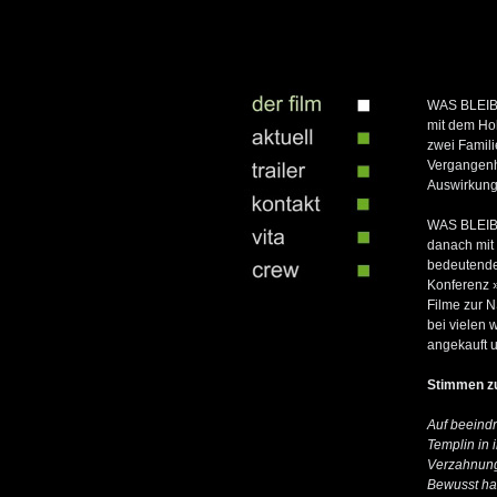
WAS BLEIBT 
mit dem Hol
zwei Familie
Vergangenhe
Auswirkunge
WAS BLEIBT 
danach mit 
bedeutender
Konferenz »
Filme zur 
bei vielen 
angekauft u
Stimmen z
Auf beeindr
Templin in
Verzahnung
Bewusst ha