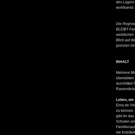
des Lagers 
wohltuend.
Die Regiss
BLEIBT Fami
weiblichen 
Blick auf 
grenzen hi
INHALT
Mehrere Mi
überlebten 
durchlitten
Ravensbrück
Leben, um 
Erna de Vri
zu können. 
gibt ihr da
Schulen und
Familienauf
sie trotzde