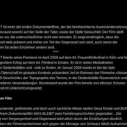
ist einer der ersten Dokumentarfilme, der die familieninterne Auseinandersetzun
ocaust sowohl auf der Seite der Täter, sowie der Opfer beleuchtet. Der Film stellt
n vor, die unterschiedlicher nicht sein könnten. Er zeigt eindringlich, dass die
it stets präsent und immer ein Teil der Gegenwart sein wird, auch wenn die
n für jeden Einzelnen anders sind.
****
feierte seine Premiere im April 2008 auf dem Int. Frauenfilmfestival in Köln und li
großem Erfolg auf dem Int. Filmfest in Emden. Er ist in vielen Mediatheken
 Gedenkstätten und –orte zu finden. Im Januar 2009 wurde er bei der bpb-
Täterschaft im globalen Kontext« präsentiert, lief im Rahmen der Filmreihe »Neue
NS-Geschichte« der Topographie des Terrors, in der Gedenkstätte Ravensbrück und
weiteren Veranstaltungen. Bundesweit wurde der Film bereits von etlichen Schulen
nd im Unterricht eingesetzt.
um Film
uckende, gefühlvolle und doch auch sachliche Weise stellen Gesa Knolle und Birt
 ihrem Dokumentarfilm WAS BLEIBT zwei Familiengeschichten gegenüber... Die
 von Vergangenheit und Gegenwart wird allein durch die Erzählungen deutlich.
ben die Filmemacherinnen sich gegen die Montage von Schwarz-Weiß-Aufnahme