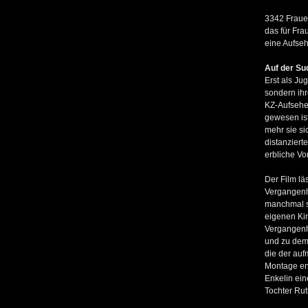
3342 Fraue
das für Fra
eine Aufseh
Auf der Su
Erst als Jug
sondern ihr
KZ-Aufseher
gewesen ist
mehr sie si
distanziert
erbliche Vo
Der Film lä
Vergangenhe
manchmal se
eigenen Ki
Vergangenh
und zu dem
die der au
Montage en
Enkelin ei
Tochter Rut